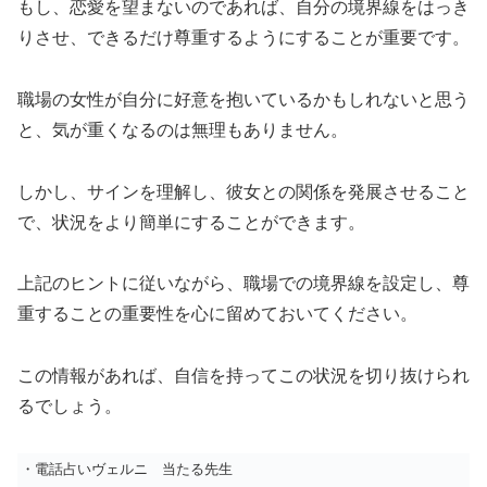
もし、恋愛を望まないのであれば、自分の境界線をはっき
りさせ、できるだけ尊重するようにすることが重要です。
職場の女性が自分に好意を抱いているかもしれないと思う
と、気が重くなるのは無理もありません。
しかし、サインを理解し、彼女との関係を発展させること
で、状況をより簡単にすることができます。
上記のヒントに従いながら、職場での境界線を設定し、尊
重することの重要性を心に留めておいてください。
この情報があれば、自信を持ってこの状況を切り抜けられ
るでしょう。
・電話占いヴェルニ 当たる先生