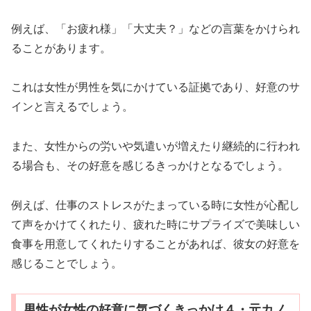
例えば、「お疲れ様」「大丈夫？」などの言葉をかけられ
ることがあります。
これは女性が男性を気にかけている証拠であり、好意のサ
インと言えるでしょう。
また、女性からの労いや気遣いが増えたり継続的に行われ
る場合も、その好意を感じるきっかけとなるでしょう。
例えば、仕事のストレスがたまっている時に女性が心配し
て声をかけてくれたり、疲れた時にサプライズで美味しい
食事を用意してくれたりすることがあれば、彼女の好意を
感じることでしょう。
男性が女性の好意に気づくきっかけ４・元カノ