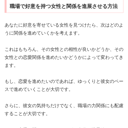
職場で好意を持つ女性と関係を進展させる方法
あなたに好意を寄せている女性を見つけたら、次はどのよ
うに関係を進めていくかを考えます。
これはもちろん、その女性との相性が良いかどうか、その
女性との恋愛関係を進めたいかどうかによって変わってき
ます。
もし、恋愛を進めたいのであれば、ゆっくりと彼女のペー
スで進めていくことが大切です。
さらに、彼女の気持ちだけでなく、職場の力関係にも配慮
することが大切です。