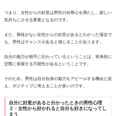
つまり、女性からの好意は男性の自尊心を満たし、嬉しい
気持ちにさせる要素となるのです。
また、興味がない女性からの好意があるとわかった場合で
も、男性はチャンスがあると感じることがあります。
自分の魅力が相手に伝わっているということは、将来的に
交際に発展する可能性があるということです。
そのため、男性は自分自身の魅力をアピールする機会と捉
え、ポジティブに考えることが多いのです。
自分に好意があると分かったときの男性心理
２・女性から好かれると自分も好きになってし
まう