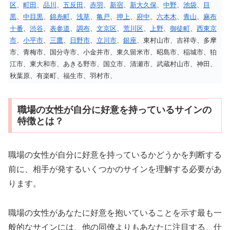
区
、
町田
、
品川
、
五反田
、
赤羽
、
新宿
、
新大久保
、
中野
、
池袋
、
目
黒
、
中目黒
、
錦糸町
、
浅草
、
亀戸
、
押上
、
府中
、
六本木
、
青山
、
麻布
十番
、
渋谷
、
表参道
、
調布
、
文京区
、
荒川区
、
上野
、
御徒町
、
西東京
市
、
小平市
、
三鷹
、
日野市
、
立川市
、
銀座
、東村山市、吉祥寺、多摩
市、青梅市、国分寺市、小金井市、東久留米市、昭島市、稲城市、狛
江市、東大和市、あきる野市、国立市、清瀬市、武蔵村山市、神田、
秋葉原、有楽町、福生市、羽村市、
職場の女性が自分に好意を持っているサインの
特徴とは？
職場の女性が自分に好意を持っているかどうかを判断する
前に、相手が発するいくつかのサインを理解する必要があ
ります。
職場の女性があなたに好意を抱いていることを示す最も一
般的なサインには、他の同僚よりもあなたに注目する、仕