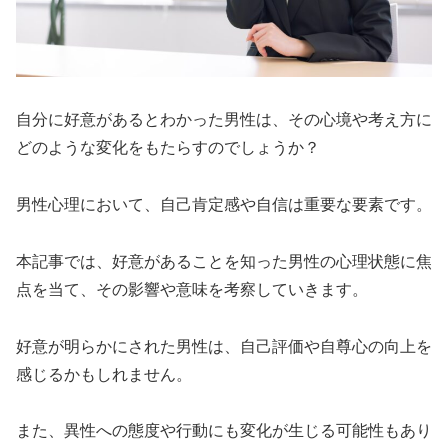
自分に好意があるとわかった男性は、その心境や考え方に
どのような変化をもたらすのでしょうか？
男性心理において、自己肯定感や自信は重要な要素です。
本記事では、好意があることを知った男性の心理状態に焦
点を当て、その影響や意味を考察していきます。
好意が明らかにされた男性は、自己評価や自尊心の向上を
感じるかもしれません。
また、異性への態度や行動にも変化が生じる可能性もあり