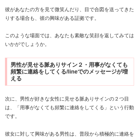
彼があなたの方を見て微笑んだり、目で合図を送ってきた
りする場合も、彼の興味がある証拠です。
このような場面では、あなたも素敵な笑顔を返してみては
いかがでしょうか。
男性が見せる脈ありサイン２・用事がなくても
頻繁に連絡をしてくる/lineでのメッセージが増
える
次に、男性が好きな女性に見せる脈ありサインの２つ目
は、「用事がなくても頻繁に連絡をしてくる」という行動
です。
彼女に対して興味がある男性は、普段から積極的に連絡を