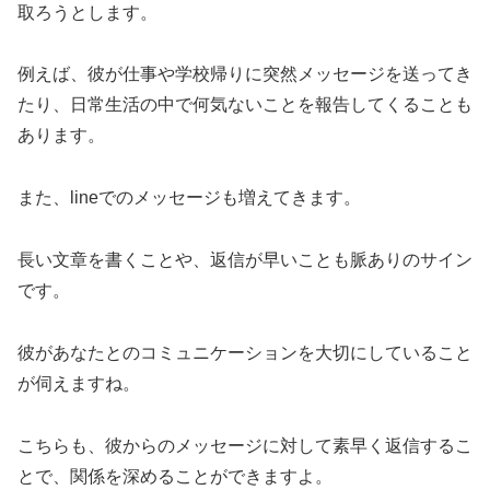
取ろうとします。
例えば、彼が仕事や学校帰りに突然メッセージを送ってき
たり、日常生活の中で何気ないことを報告してくることも
あります。
また、lineでのメッセージも増えてきます。
長い文章を書くことや、返信が早いことも脈ありのサイン
です。
彼があなたとのコミュニケーションを大切にしていること
が伺えますね。
こちらも、彼からのメッセージに対して素早く返信するこ
とで、関係を深めることができますよ。