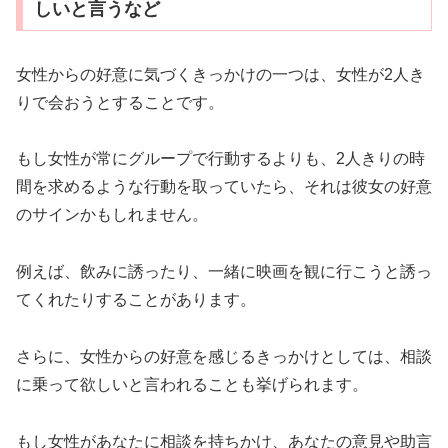
しいと言うなど
女性からの好意に気づくきっかけの一つは、女性が2人き
りで会おうとすることです。
もし女性が常にグループで行動するよりも、2人きりの時
間を求めるような行動を取っていたら、それは彼女の好意
のサインかもしれません。
例えば、飲みに誘ったり、一緒に映画を観に行こうと誘っ
てくれたりすることがあります。
さらに、女性からの好意を感じるきっかけとしては、相談
に乗って欲しいと言われることも挙げられます。
もし女性があなたに相談を持ちかけ、あなたの意見や助言