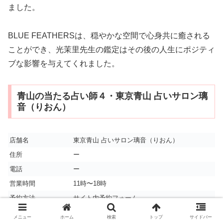
ました。
BLUE FEATHERSは、穏やかな空間で心身共に癒される
ことができ、光茉里先生の鑑定はその後の人生にポジティ
ブな影響を与えてくれました。
青山の当たる占い師４・東京青山 占いサロン璃
音（りおん）
店舗名
東京青山 占いサロン璃音（りおん）
住所
ー
電話
ー
営業時間
11時〜18時
予約方法
サイト内予約フォーム
当日予約
ー
メニュー
ホーム
検索
トップ
サイドバー