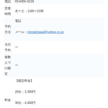
電話
03-6455-4218
営業
水〜土：11時〜21時
時間
電話
予約
方法
メール：
mimarinpaul@yahoo.co.jp
当日
ー
予約
複数
人で
ー
の鑑
定
【鑑定料金】
20分：3,300円
料金
30分：4,400円