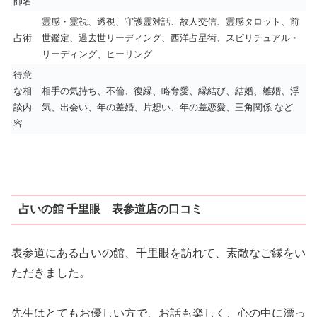
師名
霊感・霊視、透視、守護霊対話、故人交信、霊感タロット、前
占術
世鑑定、過去世リーディング、西洋占星術、スピリチュアル・
リーディング、ヒーリング
得意
な相
相手の気持ち、不倫、復縁、略奪愛、縁結び、結婚、離婚、浮
談内
気、出会い、年の差婚、片想い、年の差恋愛、三角関係 など
容
占いの館 千里眼 表参道店の口コミ
表参道にある占いの館、千里眼を訪れて、素敵なご縁をい
ただきました。
先生はとてもお優しい方で、お話も楽しく、心の中に漂っ