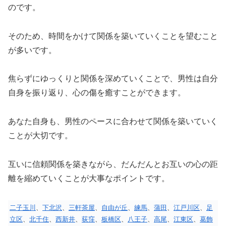
のです。
そのため、時間をかけて関係を築いていくことを望むこと
が多いです。
焦らずにゆっくりと関係を深めていくことで、男性は自分
自身を振り返り、心の傷を癒すことができます。
あなた自身も、男性のペースに合わせて関係を築いていく
ことが大切です。
互いに信頼関係を築きながら、だんだんとお互いの心の距
離を縮めていくことが大事なポイントです。
二子玉川
、
下北沢
、
三軒茶屋
、
自由が丘
、
練馬
、
蒲田
、
江戸川区
、
足
立区
、
北千住
、
西新井
、
荻窪
、
板橋区
、
八王子
、
高尾
、
江東区
、
葛飾