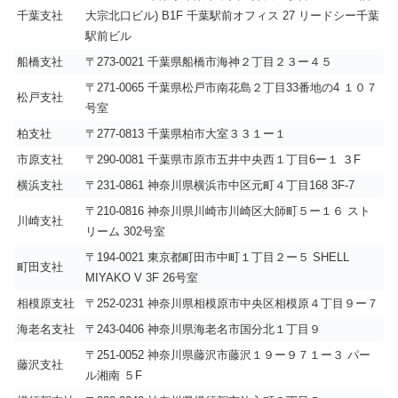
千葉支社
大宗北口ビル) B1F 千葉駅前オフィス 27 リードシー千葉
駅前ビル
船橋支社
〒273-0021 千葉県船橋市海神２丁目２３ー４５
〒271-0065 千葉県松戸市南花島２丁目33番地の4 １０７
松戸支社
号室
柏支社
〒277-0813 千葉県柏市大室３３１ー１
市原支社
〒290-0081 千葉県市原市五井中央西１丁目6ー１ ３F
横浜支社
〒231-0861 神奈川県横浜市中区元町４丁目168 3F-7
〒210-0816 神奈川県川崎市川崎区大師町５ー１６ スト
川崎支社
リーム 302号室
〒194-0021 東京都町田市中町１丁目２ー５ SHELL
町田支社
MIYAKO V 3F 26号室
相模原支社
〒252-0231 神奈川県相模原市中央区相模原４丁目９ー７
海老名支社
〒243-0406 神奈川県海老名市国分北１丁目９
〒251-0052 神奈川県藤沢市藤沢１９ー９７１ー３ パー
藤沢支社
ル湘南 ５F