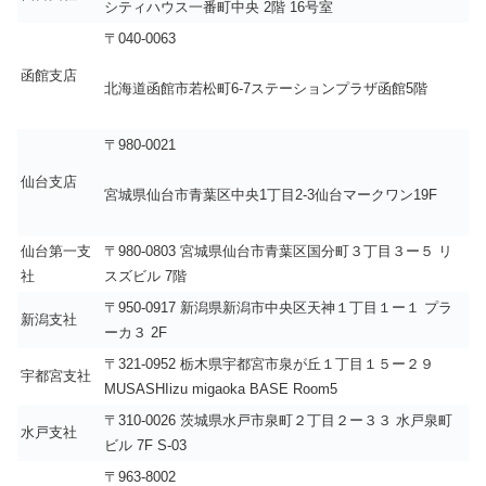
シティハウス一番町中央 2階 16号室
〒040-0063
函館支店
北海道函館市若松町6-7ステーションプラザ函館5階
〒980-0021
仙台支店
宮城県仙台市青葉区中央1丁目2-3仙台マークワン19F
仙台第一支
〒980-0803 宮城県仙台市青葉区国分町３丁目３ー５ リ
社
スズビル 7階
〒950-0917 新潟県新潟市中央区天神１丁目１ー１ プラ
新潟支社
ーカ３ 2F
〒321-0952 栃木県宇都宮市泉が丘１丁目１５ー２９
宇都宮支社
MUSASHIizu migaoka BASE Room5
〒310-0026 茨城県水戸市泉町２丁目２ー３３ 水戸泉町
水戸支社
ビル 7F S-03
〒963-8002