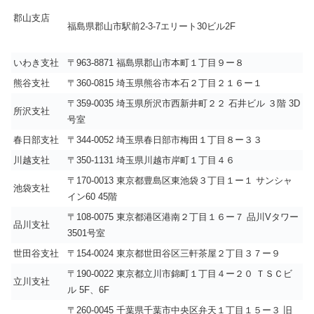
郡山支店
福島県郡山市駅前2-3-7エリート30ビル2F
いわき支社
〒963-8871 福島県郡山市本町１丁目９ー８
熊谷支社
〒360-0815 埼玉県熊谷市本石２丁目２１６ー１
〒359-0035 埼玉県所沢市西新井町２２ 石井ビル ３階 3D
所沢支社
号室
春日部支社
〒344-0052 埼玉県春日部市梅田１丁目８ー３３
川越支社
〒350-1131 埼玉県川越市岸町１丁目４６
〒170-0013 東京都豊島区東池袋３丁目１ー１ サンシャ
池袋支社
イン60 45階
〒108-0075 東京都港区港南２丁目１６ー７ 品川Vタワー
品川支社
3501号室
世田谷支社
〒154-0024 東京都世田谷区三軒茶屋２丁目３７ー９
〒190-0022 東京都立川市錦町１丁目４ー２０ ＴＳＣビ
立川支社
ル 5F、6F
〒260-0045 千葉県千葉市中央区弁天１丁目１５ー３ 旧