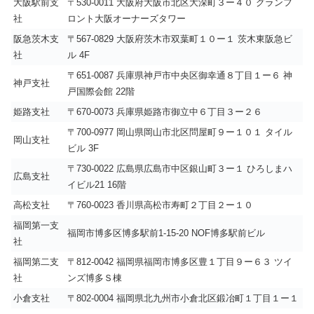
大阪駅前支
〒530-0011 大阪府大阪市北区大深町３ー４０ グランフ
社
ロント大阪オーナーズタワー
阪急茨木支
〒567-0829 大阪府茨木市双葉町１０ー１ 茨木東阪急ビ
社
ル 4F
〒651-0087 兵庫県神戸市中央区御幸通８丁目１ー６ 神
神戸支社
戸国際会館 22階
姫路支社
〒670-0073 兵庫県姫路市御立中６丁目３ー２６
〒700-0977 岡山県岡山市北区問屋町９ー１０１ タイル
岡山支社
ビル 3F
〒730-0022 広島県広島市中区銀山町３ー１ ひろしまハ
広島支社
イビル21 16階
高松支社
〒760-0023 香川県高松市寿町２丁目２ー１０
福岡第一支
福岡市博多区博多駅前1-15-20 NOF博多駅前ビル
社
福岡第二支
〒812-0042 福岡県福岡市博多区豊１丁目９ー６３ ツイ
社
ンズ博多Ｓ棟
小倉支社
〒802-0004 福岡県北九州市小倉北区鍛冶町１丁目１ー１