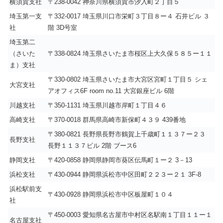
横須賀支社
〒238-0042 神奈川県横須賀市汐入町２丁目５
埼玉第一支
〒332-0017 埼玉県川口市栄町３丁目８ー４ 石井ビル ３
社
階 3D号室
埼玉第二
（さいた
〒338-0824 埼玉県さいたま市桜区上大久保５８５ー１１
ま）支社
〒330-0802 埼玉県さいたま市大宮区宮町１丁目５ シェ
大宮支社
アオフィス6F room no.11 大宮銀座ビル 6階
川越支社
〒350-1131 埼玉県川越市岸町１丁目４６
高崎支社
〒370-0018 群馬県高崎市新保町４３９ 439番地
〒380-0821 長野県長野市鶴賀上千歳町１１３７ー２３
長野支社
長野１１３７ビル 2階 ブース6
静岡支社
〒420-0858 静岡県静岡市葵区伝馬町１ー２ 3－13
浜松支社
〒430-0944 静岡県浜松市中区田町２２３ー２１ 3F-8
浜松駅前支
〒430-0928 静岡県浜松市中区板屋町１０４
社
〒450-0003 愛知県名古屋市中村区名駅南１丁目１１ー１
名古屋支社