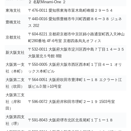
２ 名駅Minami-One ２
東海支社
〒476-0011 愛知県東海市富木島町峰畑２９ー５４
〒440-0016 愛知県豊橋市牛川町西郷８６ー３８ ジュネ
豊橋支社
ス 202
〒604-8221 京都府京都市中京区錦小路通室町西入天神山
京都支社
町280番地 4F-6号室 京都四条烏丸オフィス
〒532-0011 大阪府大阪市淀川区西中島７丁目１４ー３５
新大阪支社
大阪屋北５号館 8階
大阪第一支
〒550-0005 大阪府大阪市西区西本町１丁目４ー１ オリ
社（本町）
ックス本町ビル
大阪第二支
〒564-0051 大阪府吹田市豊津町１ー１８ エクラート江
社（吹田）
坂ビル3 階 i-10号室
大阪第三支
社（岸和
〒596-0072 大阪府岸和田市堺町２ー１９ 1503号室
田）
大阪第四支
〒591-8043 大阪府堺市北区北長尾町１丁１ー１８
社（堺）