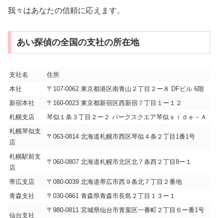
我々はあなたの信頼に応えます。
あい探偵の全国の支社の所在地
支社名
住所
本社
〒107-0062 東京都港区南青山２丁目２ー８ DFビル 6階
新宿本社
〒160-0023 東京都新宿区西新宿７丁目１ー１２
札幌支店
琴似１条３丁目２ー２ パークスクエア琴似ｓｉｄｅ－Ａ
札幌琴似支
〒063-0814 北海道札幌市西区琴似４条２丁目1番1号
店
札幌駅前支
〒060-0807 北海道札幌市北区北７条西２丁目8ー１
店
帯広支店
〒080-0039 北海道帯広市西９条北７丁目２番地
青森支社
〒030-0861 青森県青森市長島２丁目１３ー１
〒980-0811 宮城県仙台市青葉区一番町２丁目６ー番1号
仙台支社