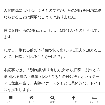
人間関係には別れがつきものですが、その別れを円満に終
わらせることは簡単なことではありません。
特に女性からの別れ話は、しばしば難しいものとされてい
ます。
しかし、別れる前の下準備や切り出し方に工夫を加えるこ
とで、円満に別れることが可能です。
本記事では、「別れ話,切り出し方,女から,円満に別れる方
法,別れる前の下準備,別れ話のあとの対処法」というテー
マに焦点を当て、実際のケースをもとに具体的なアドバイ
スを提案します。
関連ページ：
別れ話の切り出し方女から／円満に別れる方
メニュー
ホーム
検索
トップ
サイドバー